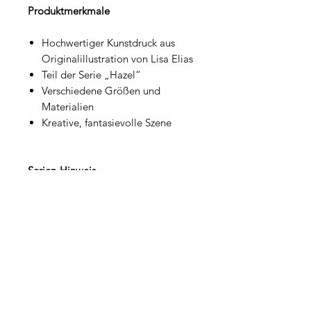
Produktmerkmale
Hochwertiger Kunstdruck aus
Originalillustration von Lisa Elias
Teil der Serie „Hazel“
Verschiedene Größen und
Materialien
Kreative, fantasievolle Szene
Serien-Hinweis
Teil der Serie „Hazel“, die Kindheit,
Kreativität und Naturverbundenheit
in Szene setzt.