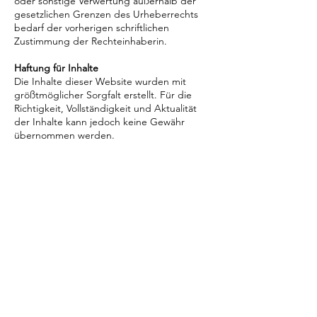
oder sonstige Verwertung außerhalb der
gesetzlichen Grenzen des Urheberrechts
bedarf der vorherigen schriftlichen
Zustimmung der Rechteinhaberin.
Haftung für Inhalte
Die Inhalte dieser Website wurden mit
größtmöglicher Sorgfalt erstellt. Für die
Richtigkeit, Vollständigkeit und Aktualität
der Inhalte kann jedoch keine Gewähr
übernommen werden.
Haftung für Links
Diese Website enthält Links zu externen
Websites Dritter. Auf deren Inhalte habe ich
keinen Einfluss. Für die Inhalte der
verlinkten Seiten sind ausschließlich deren
jeweilige Betreiber verantwortlich.
hazel.lisaelias@gmail.com
Studio: Hinterm Thie 9, 31185 Nettlingen