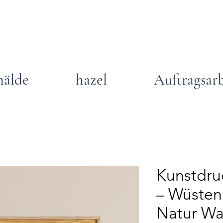
älde
hazel
Auftragsar
Kunstdru
– Wüsten 
Natur Wa