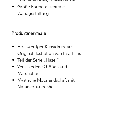
Große Formate: zentrale
Wandgestaltung
Produktmerkmale
Hochwertiger Kunstdruck aus
Originalillustration von Lisa Elias
Teil der Serie „Hazel“
Verschiedene Größen und
Materialien
Mystische Moorlandschaft mit
Naturverbundenheit
Serien-Hinweis
Teil der Serie „Hazel“, die Kindheit,
Naturverbundenheit und verträumte
Momente zeigt.