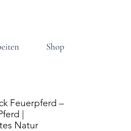
beiten
Shop
ck Feuerpferd –
Pferd |
tes Natur