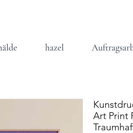
älde
hazel
Auftragsar
Kunstdru
Art Print 
Traumhaf