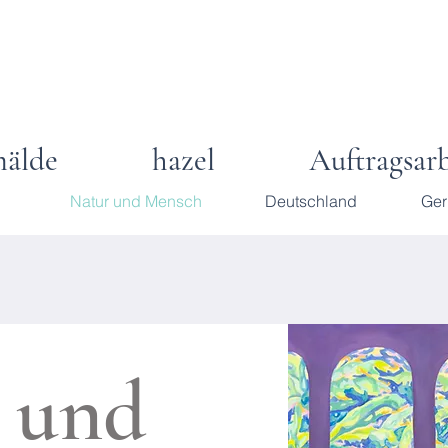
älde
hazel
Auftragsar
Natur und Mensch
Deutschland
Ge
 und