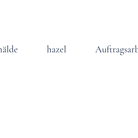
älde
hazel
Auftragsar