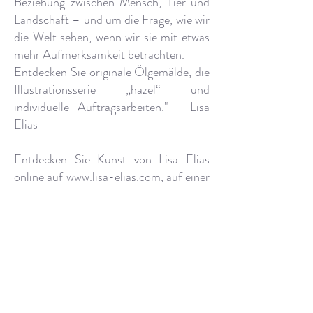
Beziehung zwischen Mensch, Tier und
Landschaft – und um die Frage, wie wir
die Welt sehen, wenn wir sie mit etwas
mehr Aufmerksamkeit betrachten.
Entdecken Sie originale Ölgemälde, die
Illustrationsserie „hazel“ und
individuelle Auftragsarbeiten." - Lisa
Elias
Entdecken Sie Kunst von Lisa Elias
online auf
www.lisa-elias.com
, auf einer
Ausstellung in Ihrer Nähe oder nach
Termin im Atelier in Nettlingen.
hazel.lisaelias@gmail.com